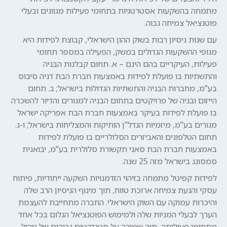
מתמחה בהשקעות אסטרטגיות בתחומי פעילות מגוונים ובעלי
פוטנציאל צמיחה גבוה.
עם שנות ניסיון רבות בשוק ההון הישראלי, קבוצת לפידות היא
מגופי ההשקעות הגדולים במשק, הפעילה במספר תחומי
פעילות, העיקריים בהם הינם – א. תחום קבלנות הבניה
והתשתיות בו פועלת לפידות באמצעות חברת הבת דניה סיבוס
בע"מ, מחברות הבניה והתשתיות הגדולות בישראל; ב. תחום
הייזום ובניה של פרויקטים בתחום הבניה למגורים והדיור להשכרה
בו פועלת לפידות בעיקר באמצעות חברת הבת אפריקה ישראל
מגורים בע"מ, מיזמיות הנדל"ן הותיקות והמצליחות בישראל; ו-ג.
תחום הטלפונים והאביזרים הסלולריים בו פועלת לפידות
באמצעות חברת הבת סאני תקשורת סלולרית בע"מ, יבואנית
סמסונג בישראל מזה 25 שנה.
לפידות קפיטל מתמחה בזיהוי הזדמנויות השקעה ייחודיות, פיתוח
עסקי והנעת צמיחה ארוכת טווח, תוך מינוף הניסיון הרב שלה
והיכרות עמוקה עם השוק הישראלי. החברה מתחייבת להעצמת
הערך לבעלי המניות שלה ולמימוש הפוטנציאל הגלום בכל אחד
מתחומי פעילותה, תוך שמירה על סטנדרטים גבוהים של ניהול